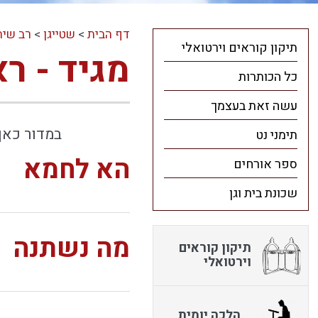
דף הבית
>
שטייגן
>
רב שיח
תיקון קוראים וירטואלי
מגיד - ר
כל הכותרות
עשה זאת בעצמך
במדור כאן 
תימני נט
הא לחמא
ספר אורחים
שכונת בית וגן
מה נשתנה
תיקון קוראים
וירטואלי
הלכה יומית