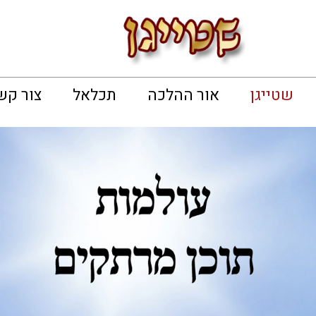
שטייגן
אור ההלכה
תכלאל
צור קש