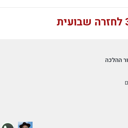
ר ההלכה
ם