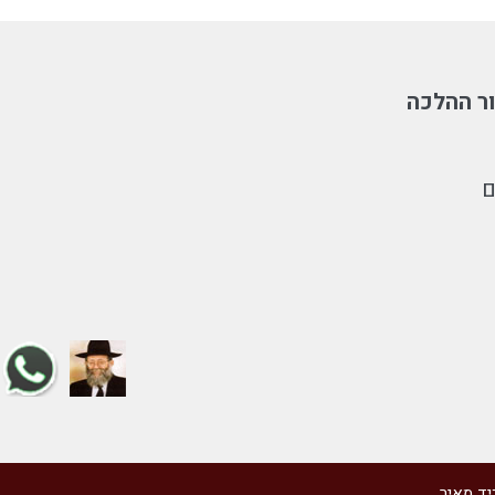
ר ההלכה
ם
יד מאיר