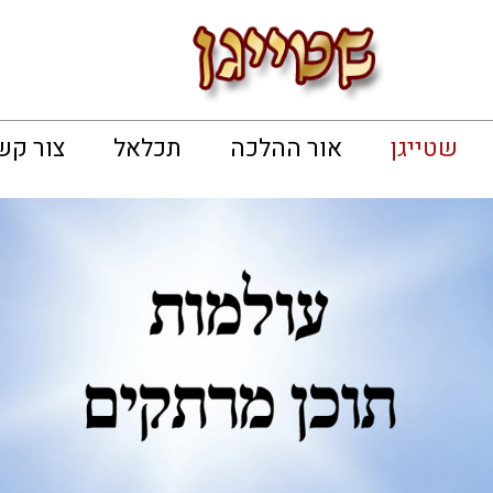
שטייגן
אור ההלכה
תכלאל
צור קש