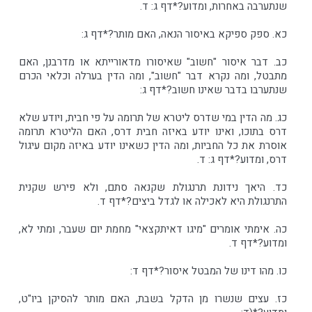
שנתערבה באחרות, ומדוע?*דף ג: ד.
כא. ספק ספיקא באיסור הנאה, האם מותר?*דף ג:
כב. דבר איסור "חשוב" שאיסורו מדאורייתא או מדרבנן, האם
מתבטל, ומה נקרא דבר "חשוב", ומה הדין בערלה וכלאי הכרם
שנתערבו בדבר שאינו חשוב?*דף ג:
כג. מה הדין במי שדרס ליטרא של תרומה על פי חבית, ויודע שלא
דרס בתוכו, ואינו יודע באיזה חבית דרס, האם הליטרא תרומה
אוסרת את כל החביות, ומה הדין כשאינו יודע באיזה מקום עיגול
דרס, ומדוע?*דף ג: ד.
כד. היאך נידונת תרנגולת שקנאה סתם, ולא פירש שקנית
התרנגולת היא לאכילה או לגדל ביצים?*דף ד.
כה. אימתי אומרים "מיגו דאיתקצאי" מחמת יום שעבר, ומתי לא,
ומדוע?*דף ד.
כו. מהו דינו של המבטל איסור?*דף ד:
כז. עצים שנשרו מן הדקל בשבת, האם מותר להסיקן ביו"ט,