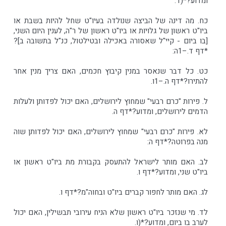
ומדוע?*(ד:
כח. מה דינה של הביצה שנולדה בעיו"ט שחל להיות בשבת או
ביו"ט ראשון של גלויות או ביו"ט ראשון של ר"ה, לענין היום השני,
[בו ביום - קיי"ל שאסורה באכילה ובטילטול, כנ"ל בתשובה ב]?
*דף ד.–1ה:
כט. כל דבר שנאסר במנין קיבוץ חכמים, האם צריך מנין אחר
להתירו?*דף ה.–1ו.
ל. פירות "כרם רבעי" שמחוץ לירושלים, האם יכול לפדותן ולעלות
הדמים לירושלים, ומדוע?*דף ה.
לא. פירות "כרם רבעי" שמחוץ לירושלים, האם יכול לפדותן שוה
מנה בפרוטה?*דף ה:
לב. האם מותר לישראל להתעסק בקבורת מת ביו"ט ראשון או
ביו"ט שני, ומדוע?*דף ו.
לג. האם מותר לחפור קברים ביו"ט ובחוה"מ?*דף ו.
לד. מי שנזכר ביו"ט ראשון שלא הניח עירובי תבשילין, האם יכול
לערב בו ביום, ומדוע?*(ו.