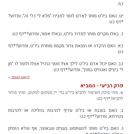
כח:
יט. האם ביו"ט מותר לאדם לומר לחבירו "מלא לי כלי זה", ומדוע?
*דף כט.
כ. באלו מקרים מותר למדוד ביו"ט, ובאלו אסור, ומדוע?*דף כט.
כא. האם הרקדה או הוצאת צרור מקמח מותרת ביו"ט, ומדוע?*דף
כט:
כב. האם יכול אדם ביו"ט לילך אצל חנוני הרגיל אצלו ולומר לו "תן
לי ביצים ואגוזים במנין", ומדוע?*דף כט:
לראש העמוד
פרק רביעי - המביא
א. מהי סיבת האיסור להביא ביו"ט כדי יין ממקום למקום, ומתי מותר
להביא?*דף כט:
ב. האם בשבת או ביו"ט עדיף להרבות בהליכה או להרבות
בטירחא, ומדוע?*דף כט:
ג. האם ביו"ט מותר להשתמש בעצים שבאוצר, אף שלא הזמינן