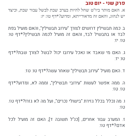
פרק שני - יום טוב
א. האם מותר ביו"ט שחל להיות בערב שבת לבשל עבור שבת, וכיצד
יש לנהוג, והאם זה מדאורייתא, ומדוע?*דף טו: יז:
ב. כמה תבשילין דרושים לצורך "עירוב תבשילין", והאם מועיל בפת
לבד או בתבשיל לבד, והאם זה מועיל לכמה תבשילין?*דף טו:
טז. יז:
ג. האם מי שאבד או נאכל עירובו יכול לבשל לצורך שבת?*דף
טו: יז:
ד. האם מועיל "עירוב תבשילין" שאחר עשה?*דף טו: טז:
ה. ממה אפשר לעשות "עירובי תבשילין", וממה לא, ומדוע?*דף
טז. טז:
ו. מה נכלל בכלל גזירת "בישולי נכרים", ועל מה לא גזרו?*דף טז.
טז:
ז. המערב עבור אחרים, [כנ"ל תשובה ד], האם זה מועיל לכל
אדם?*דף טז: