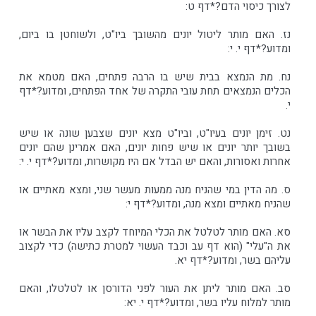
לצורך כיסוי הדם?*דף ט:
נז. האם מותר ליטול יונים מהשובך ביו"ט, ולשוחטן בו ביום,
ומדוע?*דף י. י:
נח. מת הנמצא בבית שיש בו הרבה פתחים, האם מטמא את
הכלים הנמצאים תחת עובי התקרה של אחד הפתחים, ומדוע?*דף
י.
נט. זימן יונים בעיו"ט, וביו"ט מצא יונים שצבען שונה או שיש
בשובך יותר יונים או שיש פחות יונים, האם אמרינן שהם יונים
אחרות ואסורות, והאם יש הבדל אם היו מקושרות, ומדוע?*דף י. י:
ס. מה הדין במי שהניח מנה ממעות מעשר שני, ומצא מאתיים או
שהניח מאתיים ומצא מנה, ומדוע?*דף י:
סא. האם מותר לטלטל את הכלי המיוחד לקצב עליו את הבשר או
את ה"עלי" (הוא דף עב וכבד העשוי למטרת כתישה) כדי לקצוב
עליהם בשר, ומדוע?*דף יא.
סב. האם מותר ליתן את העור לפני הדורסן או לטלטלו, והאם
מותר למלוח עליו בשר, ומדוע?*דף י. יא: