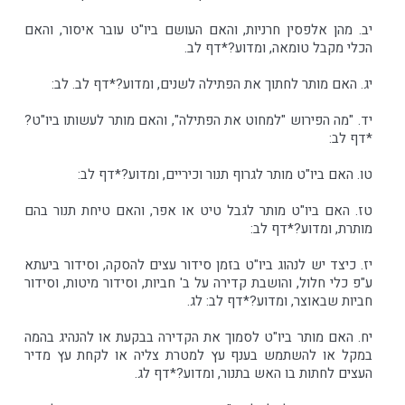
יב. מהן אלפסין חרניות, והאם העושם ביו"ט עובר איסור, והאם
הכלי מקבל טומאה, ומדוע?*דף לב.
יג. האם מותר לחתוך את הפתילה לשנים, ומדוע?*דף לב. לב:
יד. "מה הפירוש "למחוט את הפתילה", והאם מותר לעשותו ביו"ט?
*דף לב:
טו. האם ביו"ט מותר לגרוף תנור וכיריים, ומדוע?*דף לב:
טז. האם ביו"ט מותר לגבל טיט או אפר, והאם טיחת תנור בהם
מותרת, ומדוע?*דף לב:
יז. כיצד יש לנהוג ביו"ט בזמן סידור עצים להסקה, וסידור ביעתא
ע"פ כלי חלול, והושבת קדירה על ב' חביות, וסידור מיטות, וסידור
חביות שבאוצר, ומדוע?*דף לב: לג.
יח. האם מותר ביו"ט לסמוך את הקדירה בבקעת או להנהיג בהמה
במקל או להשתמש בענף עץ למטרת צליה או לקחת עץ מדיר
העצים לחתות בו האש בתנור, ומדוע?*דף לג.