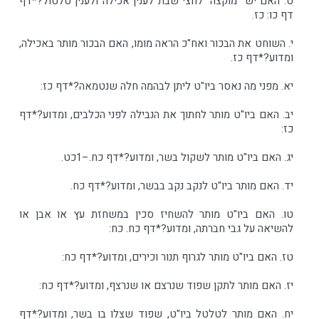
ט. האם יש "מוקצה" לחצי שבת לענין אכילה ולענין טלטול?*דף
דף כו: כז.
י. השוחט את הבכור ואח"כ הראה מומו, האם הבכור מותר באכילה,
ומדוע?*דף כז.
יא. מפני מה נאסר ביו"ט ליתן לבהמה חלה שנטמאה?*דף כז:
יב. האם ביו"ט מותר לחתוך את הנבילה לפני הכלבים, ומדוע?*דף
כז:
יג. האם ביו"ט מותר לשקול בשר, ומדוע?*דף כח.–1כט.
יד. האם מותר ביו"ט לנקב נקב בבשר, ומדוע?*דף כח.
טו. האם ביו"ט מותר להשחיז סכין במשחזת עץ או אבן או
להשיאה על גבי חברתה, ומדוע?*דף כח. כח:
טז. האם ביו"ט מותר לגרוף תנור וכירים, ומדוע?*דף כח:
יז. האם מותר לתקן שפוד שנרצם או שנרצף, ומדוע?*דף כח:
יח. האם מותר לטלטל ביו"ט, שפוד שצלו בו בשר, ומדוע?*דף