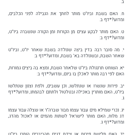
ב.
ח. האם בשבת וביו"ט מותר לחתך את הנבילה לפני הכלבים,
ומדוע?*דף ב.
ט. האם מותר לבקע עצים מן הקורות ומן הקורה שנשברה ביו"ט,
ומדוע?*דף ב:
י. מה סובר רבה בדין ביצה שנולדה בשבת שאחר יו"ט, וביו"ט
שאחר השבת, ובשנולדה בא' בשבת, ומדוע?*דף ב:
יא. השוחט תרנגולת ביו"ט שלאחר השבת, ומצא בה ביצים גמורות,
האם לפי רבה מותר לאכלן בו ביום, ומדוע?*דף ב:
יב. פירות שנשרו או שנתלשו, וכן עשבים, ולפת וצנון שנתלשו
ביו"ט, האם מותרין באכילה ובטלטול ולתתם לבהמתו, ומדוע?*דף
ג.
יג. נכרי שמילא מים עבור עצמו מבור שברה"ר או שצלה עבור עצמו
דג מלוח, האם מותר לישראל לשתות מהמים או לאכול מהדג,
ומדוע?*דף ג.
יד. האם תלישת פירות או צידת דגים מהביברים הותרו ביו"ט