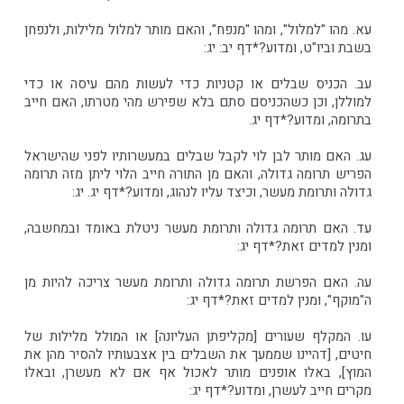
עא. מהו "למלול", ומהו "מנפח", והאם מותר למלול מלילות, ולנפחן
בשבת וביו"ט, ומדוע?*דף יב: יג:
עב. הכניס שבלים או קטניות כדי לעשות מהם עיסה או כדי
למוללן, וכן כשהכניסם סתם בלא שפירש מהי מטרתו, האם חייב
בתרומה, ומדוע?*דף יג.
עג. האם מותר לבן לוי לקבל שבלים במעשרותיו לפני שהישראל
הפריש תרומה גדולה, והאם מן התורה חייב הלוי ליתן מזה תרומה
גדולה ותרומת מעשר, וכיצד עליו לנהוג, ומדוע?*דף יג. יג:
עד. האם תרומה גדולה ותרומת מעשר ניטלת באומד ובמחשבה,
ומנין למדים זאת?*דף יג:
עה. האם הפרשת תרומה גדולה ותרומת מעשר צריכה להיות מן
ה"מוקף", ומנין למדים זאת?*דף יג:
עו. המקלף שעורים [מקליפתן העליונה] או המולל מלילות של
חיטים, [דהיינו שממעך את השבלים בין אצבעותיו להסיר מהן את
המוץ], באלו אופנים מותר לאכול אף אם לא מעשרן, ובאלו
מקרים חייב לעשרן, ומדוע?*דף יג: