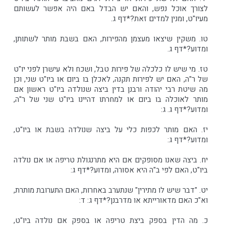
לצורך אוכל נפש, והאם יש הבדל באם היה אפשר לעשותם
מעיו"ט, ומנין למדים זאת?*דף ג.
טו. משקין שיצאו מעצמן מהפירות, האם בשבת מותר לשתותן,
ומדוע?*דף ג.
טז. מי שיש לו כלכלה של פירות טבל, ושכח ולא עישרן לפני יו"ט
של ר"ה, האם יש לפירות תקנה, לאכלן בו ביום או ביו"ט שני, וכן
מה שיטת רבי יהודה ורבנן בדין ביצה שנולדה ביו"ט ראשון אם
מותר לאוכלה בו ביום או למחרתו דהיינו ביו"ט שני של ר"ה,
ומדוע?*דף ג. ג:
יז. האם מותר לכפות כלי על ביצה שנולדה בשבת או ביו"ט,
ומדוע?*דף ג:
יח. ביצה שאנו מסופקים אם היא מתרנגולת טריפה או אם נולדה
ביו"ט, האם לפי ב"ה היא אסורה, ומדוע?*דף ג:
יט. "דבר שיש לו מתירין" שנתערב באחרות, האם התערובת מותרת,
וא"כ האם מדאורייתא או מדרבנן?*דף ג: ד:
כ. מה הדין בספק ביצת טריפה או בספק אם נולדה ביו"ט,