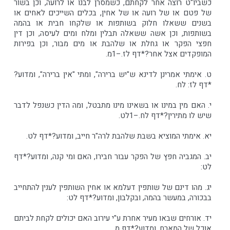
כשביו"ט רוצה אחר לקחתם, כשמסרן לבנו או לרועה, וכן בשור
של פטם או של רועה או של אחין, בכלים השייכים לאחים או
בשנים ששאלו חלוק בשותפות או שלקחו חבית או בהמה
בשותפות, וכן אשה ששאלה תבלין ומלח ומים לעיסה, וכן דין
חפצי הפקר או גחלת או שלהבת או מים מבור, וכן בפירות
המופקדים אצל אחר?*דף לז.–1מ.
ט. אימתי אמרינן לדינא ש"יש ברירה", ומתי "אין ברירה", ומדוע?
*דף לז: לח.
י. האם מין במינו או בשאינו מינו מתבטל, ומה הדין כשנפל לדבר
שיש לו מתירין?*דף לח.–1לט.
יא. אימתי המוציא בשבת שלהבת לרה"ר חייב, ומדוע?*דף לט.
יב. המגביה חפץ של הפקר עבור חבירו, האם ומי קנה, ומדוע?*דף
לט:
יג. מהו דינם של שותפין דעלמא או אחין השותפין לענין להתחייב
בבכורה, במעשר בהמה, ובקלבון, ומדוע?*דף לט:
יד. אורחים שבאו מעיר אחרת ע"י עירוב האם יכולים לקחת לביתם
אוכל של המארח, ומדוע?*דף מ.