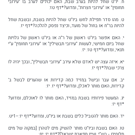
ח. יו"ט שחל להיות בערב שבת, האם יכולים לערב בו "עירובי
תחומין" או "עירובי חצרות", ומדוע?*דף טז:
ט. מהו סדר תפילת לחש ביו"ט שחל להיות בשבת, ובשבת שחל
להיות בר"ח או בחול של מועד, וכיצד נפסק להלכה?*דף יז.
י. האם אפשר ביו"ט ראשון של ר"ה או ביו"ט ראשון של גלויות
שחל ביום חמישי, לעשות "עירובי תבשילין" או "עירובי תחומין" ע"י
תנאי, ומדוע?*דף טז: יז.
יא. איזה עצה יש לאדם שלא עירב "עירובי תבשילין", ובכך יהיה לו
צרכי שבת?*דף יז.
יב. אם עבר ובישל במזיד כמה קדירות או שהערים לבשל ב'
קדירות, האם מותר לאכלן, ומדוע?*דף יז. יז:
יג. המעשר פירותיו בשבת במזיד, האם מותר לו לאוכלם, ומדוע?
*דף יז:
יד. האם מותר להטביל כלים בשבת או ביו"ט, ומדוע?*דף יז:–1יט.
טו. האם בשבת וביו"ט מותר להשיק מים לטהרן [במקוה של מים
מלוחים - רש"י, ועיין תפארת ישראל]?*דף יז: יח: