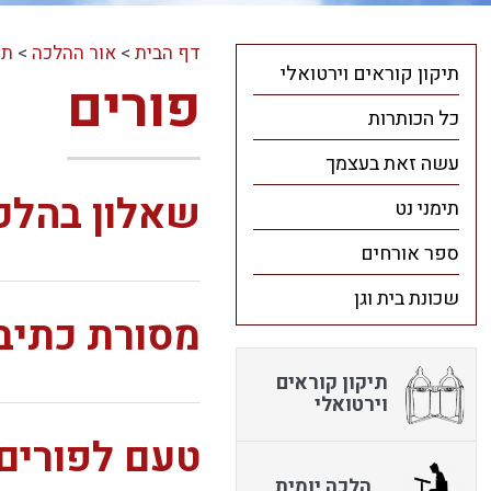
דף הבית
>
אור ההלכה
>
תו
תיקון קוראים וירטואלי
פורים
כל הכותרות
עשה זאת בעצמך
שאלון בהלכו
תימני נט
ספר אורחים
שכונת בית וגן
מסורת כתיב
תיקון קוראים
וירטואלי
טעם לפורים
הלכה יומית