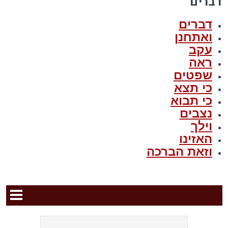
דברים
דברים
ואתחנן
עקב
ראה
שפטים
כי תצא
כי תבוא
נצבים
וילך
האזינו
וזאת הברכה