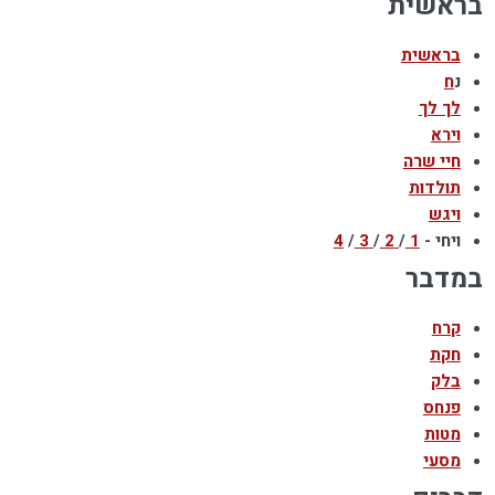
בראשית
בראשית
נ
ח
לך לך
וירא
חיי שרה
תולדות
ויגש
ויחי -
1
/
2
/
3
/
4
במדבר
קרח
חקת
בלק
פנחס
מטות
מסעי