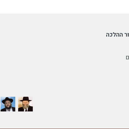
ר ההלכה
ם