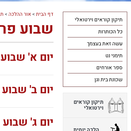
דף הבית
>
אור ההלכה
>
תו
תיקון קוראים וירטואלי
שבוע פר
כל הכותרות
עשה זאת בעצמך
יום א' שבו
תימני נט
ספר אורחים
שכונת בית וגן
יום ב' שבו
תיקון קוראים
וירטואלי
יום ג' שבו
הלכה יומית