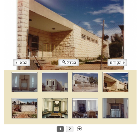
הקודם
הגדל
הבא
1
2