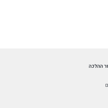
ר ההלכה
ם